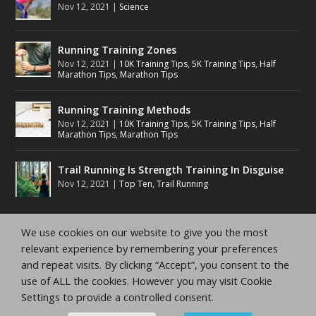
Nov 12, 2021
|
Science
Running Training Zones
Nov 12, 2021
|
10K Training Tips
,
5K Training Tips
,
Half
Marathon Tips
,
Marathon Tips
Running Training Methods
Nov 12, 2021
|
10K Training Tips
,
5K Training Tips
,
Half
Marathon Tips
,
Marathon Tips
Trail Running Is Strength Training In Disguise
Nov 12, 2021
|
Top Ten
,
Trail Running
We use cookies on our website to give you the most
relevant experience by remembering your preferences
and repeat visits. By clicking “Accept”, you consent to the
Copyright Running Planet Inc.
Privacy Policy
Terms
use of ALL the cookies. However you may visit Cookie
and Conditions
Disclaimer
Settings to provide a controlled consent.
admin@runningplanetjournal.com