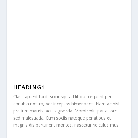
Text can be added anywhere to your page. Text
modules can be placed within any column type, and
when combined with other modules, they make for a
truly dynamic page.
HEADING1
Class aptent taciti sociosqu ad litora torquent per
conubia nostra, per inceptos himenaeos. Nam ac nisl
pretium mauris iaculis gravida. Morbi volutpat at orci
sed malesuada. Cum sociis natoque penatibus et
magnis dis parturient montes, nascetur ridiculus mus.