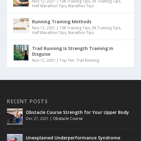
Nov 12, 2021
|
10K Training Tips
,
5K Training Tips
,
Half Marathon Tips
,
Marathon Tips
Running Training Methods
Nov 12, 2021
|
10K Training Tips
,
5K Training Tips
,
Half Marathon Tips
,
Marathon Tips
Trail Running Is Strength Training In
Disguise
Nov 12, 2021
|
Top Ten
,
Trail Running
RECENT POSTS
Obstacle Course Strength for Your Upper Body
Dec 27, 2021
|
Obstacle Course
Unexplained Underperformance Syndrome