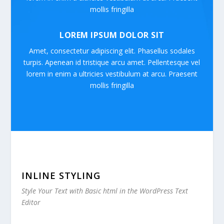
mollis fringilla
LOREM IPSUM DOLOR SIT
Amet, consectetur adipiscing elit. Phasellus sodales
turpis. Apenean id tristique arcu amet. Pellentesque vel
lorem in enim a ultricies vestibulum at arcu. Praesent
mollis fringilla
INLINE STYLING
Style Your Text with Basic html in the WordPress Text
Editor